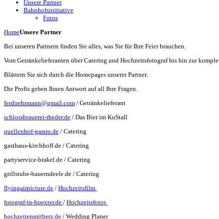
Unsere Partner
Bahnhofsinitiative
Fotos
Home
Unsere Partner
Bei unseren Partnern finden Sie alles, was Sie für Ihre Feier brauchen.
Vom Getränkelieferanten über Catering und Hochzeitsfotograf bis hin zur kompl
Blättern Sie sich durch die Homepages unserer Partner.
Die Profis geben Ihnen Antwort auf all Ihre Fragen.
ferdirehrmann@gmail.com
/ Getränkelieferant
schlossbrauerei-rheder.de
/ Das Bier im KuStall
quellenhof-gastro.de
/ Catering
gasthaus-kirchhoff.de / Catering
partyservice-brakel.de / Catering
grillstube-bauerndeele.de / Catering
flyingairpicture.de
/
Hochzeitsfilm
fotograf-in-hoexter.de
/
Hochzeitsfotos
hochzeitenmitherz.de
/ Wedding Planer