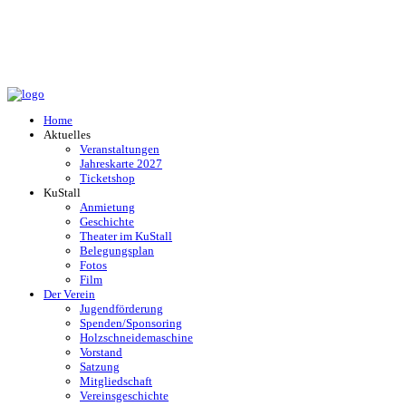
Home
Aktuelles
Veranstaltungen
Jahreskarte 2027
Ticketshop
KuStall
Anmietung
Geschichte
Theater im KuStall
Belegungsplan
Fotos
Film
Der Verein
Jugendförderung
Spenden/Sponsoring
Holzschneidemaschine
Vorstand
Satzung
Mitgliedschaft
Vereinsgeschichte