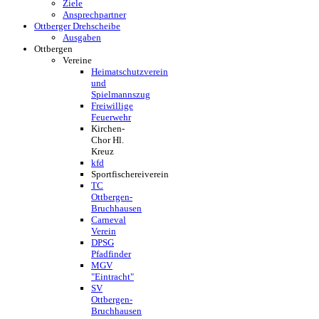
Ziele
Ansprechpartner
Ottberger Drehscheibe
Ausgaben
Ottbergen
Vereine
Heimatschutzverein
und
Spielmannszug
Freiwillige
Feuerwehr
Kirchen-
Chor Hl.
Kreuz
kfd
Sportfischereiverein
TC
Ottbergen-
Bruchhausen
Carneval
Verein
DPSG
Pfadfinder
MGV
"Eintracht"
SV
Ottbergen-
Bruchhausen