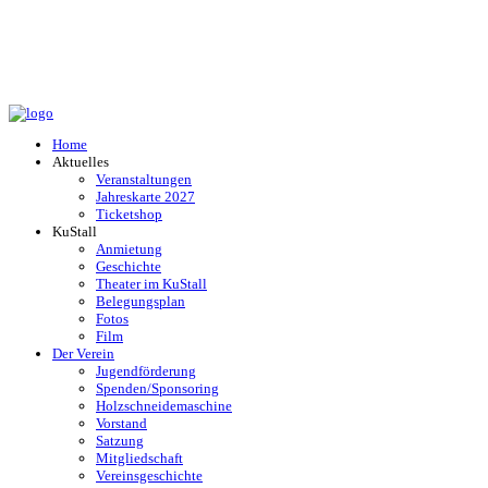
Home
Aktuelles
Veranstaltungen
Jahreskarte 2027
Ticketshop
KuStall
Anmietung
Geschichte
Theater im KuStall
Belegungsplan
Fotos
Film
Der Verein
Jugendförderung
Spenden/Sponsoring
Holzschneidemaschine
Vorstand
Satzung
Mitgliedschaft
Vereinsgeschichte