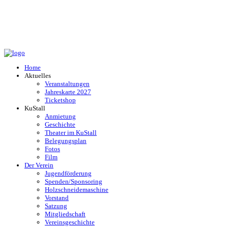
Home
Aktuelles
Veranstaltungen
Jahreskarte 2027
Ticketshop
KuStall
Anmietung
Geschichte
Theater im KuStall
Belegungsplan
Fotos
Film
Der Verein
Jugendförderung
Spenden/Sponsoring
Holzschneidemaschine
Vorstand
Satzung
Mitgliedschaft
Vereinsgeschichte