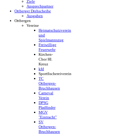
Ziele
Ansprechpartner
Ottberger Drehscheibe
Ausgaben
Ottbergen
Vereine
Heimatschutzverein
und
Spielmannszug
Freiwillige
Feuerwehr
Kirchen-
Chor Hl.
Kreuz
kfd
Sportfischereiverein
TC
Ottbergen-
Bruchhausen
Carneval
Verein
DPSG
Pfadfinder
MGV
"Eintracht"
SV
Ottbergen-
Bruchhausen