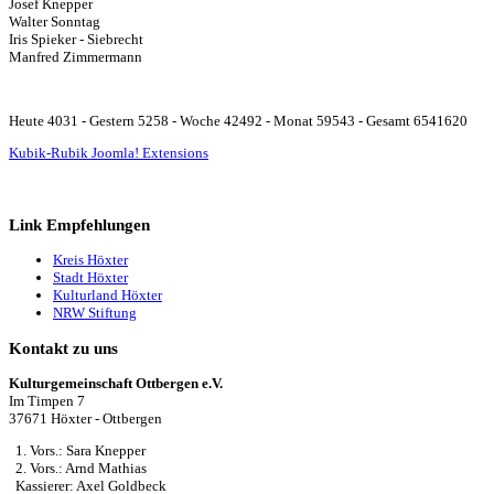
Josef Knepper
Walter Sonntag
Iris Spieker - Siebrecht
Manfred Zimmermann
Heute 4031 - Gestern 5258 - Woche 42492 - Monat 59543 - Gesamt 6541620
Kubik-Rubik Joomla! Extensions
Link Empfehlungen
Kreis Höxter
Stadt Höxter
Kulturland Höxter
NRW Stiftung
Kontakt zu uns
Kulturgemeinschaft Ottbergen e.V.
Im Timpen 7
37671 Höxter - Ottbergen
1. Vors.: Sara Knepper
2. Vors.: Arnd Mathias
Kassierer: Axel Goldbeck