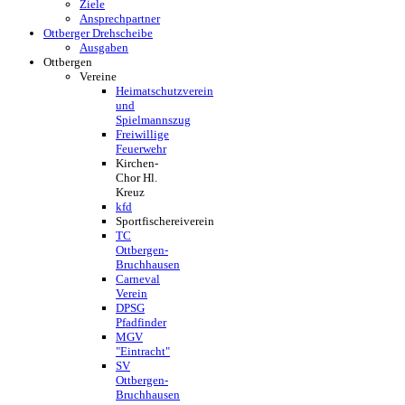
Ziele
Ansprechpartner
Ottberger Drehscheibe
Ausgaben
Ottbergen
Vereine
Heimatschutzverein
und
Spielmannszug
Freiwillige
Feuerwehr
Kirchen-
Chor Hl.
Kreuz
kfd
Sportfischereiverein
TC
Ottbergen-
Bruchhausen
Carneval
Verein
DPSG
Pfadfinder
MGV
"Eintracht"
SV
Ottbergen-
Bruchhausen