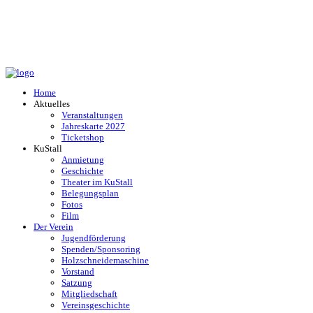
Home
Aktuelles
Veranstaltungen
Jahreskarte 2027
Ticketshop
KuStall
Anmietung
Geschichte
Theater im KuStall
Belegungsplan
Fotos
Film
Der Verein
Jugendförderung
Spenden/Sponsoring
Holzschneidemaschine
Vorstand
Satzung
Mitgliedschaft
Vereinsgeschichte