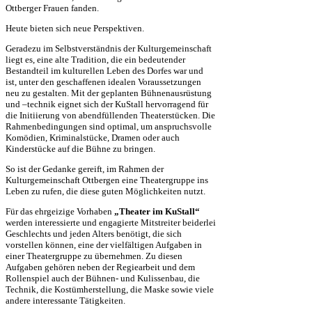
Ottberger Frauen fanden.
Heute bieten sich neue Perspektiven.
Geradezu im Selbstverständnis der Kulturgemeinschaft
liegt es, eine alte Tradition, die ein bedeutender
Bestandteil im kulturellen Leben des Dorfes war und
ist, unter den geschaffenen idealen Voraussetzungen
neu zu gestalten. Mit der geplanten Bühnenausrüstung
und –technik eignet sich der KuStall hervorragend für
die Initiierung von abendfüllenden Theaterstücken. Die
Rahmenbedingungen sind optimal, um anspruchsvolle
Komödien, Kriminalstücke, Dramen oder auch
Kinderstücke auf die Bühne zu bringen.
So ist der Gedanke gereift, im Rahmen der
Kulturgemeinschaft Ottbergen eine Theatergruppe ins
Leben zu rufen, die diese guten Möglichkeiten nutzt.
Für das ehrgeizige Vorhaben
„Theater im KuStall“
werden interessierte und engagierte Mitstreiter beiderlei
Geschlechts und jeden Alters benötigt, die sich
vorstellen können, eine der vielfältigen Aufgaben in
einer Theatergruppe zu übernehmen. Zu diesen
Aufgaben gehören neben der Regiearbeit und dem
Rollenspiel auch der Bühnen- und Kulissenbau, die
Technik, die Kostümherstellung, die Maske sowie viele
andere interessante Tätigkeiten.