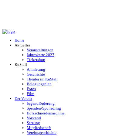
Home
Aktuelles
Veranstaltungen
Jahreskarte 2027
Ticketshop
KuStall
Anmietung
Geschichte
Theater im KuStall
Belegungsplan
Fotos
Film
Der Verein
Jugendförderung
Spenden/Sponsoring
Holzschneidemaschine
Vorstand
Satzung
Mitgliedschaft
Vereinsgeschichte