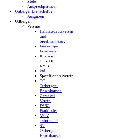
Ziele
Ansprechpartner
Ottberger Drehscheibe
Ausgaben
Ottbergen
Vereine
Heimatschutzverein
und
Spielmannszug
Freiwillige
Feuerwehr
Kirchen-
Chor Hl.
Kreuz
kfd
Sportfischereiverein
TC
Ottbergen-
Bruchhausen
Carneval
Verein
DPSG
Pfadfinder
MGV
"Eintracht"
SV
Ottbergen-
Bruchhausen