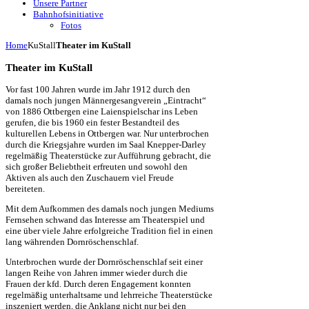
Unsere Partner
Bahnhofsinitiative
Fotos
Home
KuStall
Theater im KuStall
Theater im KuStall
Vor fast 100 Jahren wurde im Jahr 1912 durch den
damals noch jungen Männergesangverein „Eintracht“
von 1886 Ottbergen eine Laienspielschar ins Leben
gerufen, die bis 1960 ein fester Bestandteil des
kulturellen Lebens in Ottbergen war. Nur unterbrochen
durch die Kriegsjahre wurden im Saal Knepper-Darley
regelmäßig Theaterstücke zur Aufführung gebracht, die
sich großer Beliebtheit erfreuten und sowohl den
Aktiven als auch den Zuschauern viel Freude
bereiteten.
Mit dem Aufkommen des damals noch jungen Mediums
Fernsehen schwand das Interesse am Theaterspiel und
eine über viele Jahre erfolgreiche Tradition fiel in einen
lang währenden Dornröschenschlaf.
Unterbrochen wurde der Dornröschenschlaf seit einer
langen Reihe von Jahren immer wieder durch die
Frauen der kfd. Durch deren Engagement konnten
regelmäßig unterhaltsame und lehrreiche Theaterstücke
inszeniert werden, die Anklang nicht nur bei den