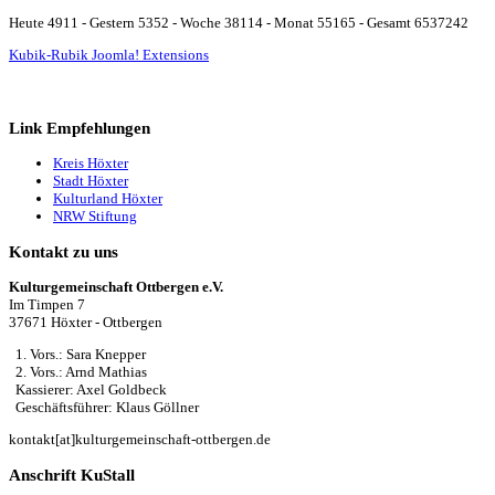
Heute 4911 - Gestern 5352 - Woche 38114 - Monat 55165 - Gesamt 6537242
Kubik-Rubik Joomla! Extensions
Link Empfehlungen
Kreis Höxter
Stadt Höxter
Kulturland Höxter
NRW Stiftung
Kontakt zu uns
Kulturgemeinschaft Ottbergen e.V.
Im Timpen 7
37671 Höxter - Ottbergen
1. Vors.: Sara Knepper
2. Vors.: Arnd Mathias
Kassierer: Axel Goldbeck
Geschäftsführer: Klaus Göllner
kontakt[at]kulturgemeinschaft-ottbergen.de
Anschrift KuStall