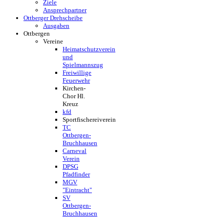
Ziele
Ansprechpartner
Ottberger Drehscheibe
Ausgaben
Ottbergen
Vereine
Heimatschutzverein
und
Spielmannszug
Freiwillige
Feuerwehr
Kirchen-
Chor Hl.
Kreuz
kfd
Sportfischereiverein
TC
Ottbergen-
Bruchhausen
Carneval
Verein
DPSG
Pfadfinder
MGV
"Eintracht"
SV
Ottbergen-
Bruchhausen