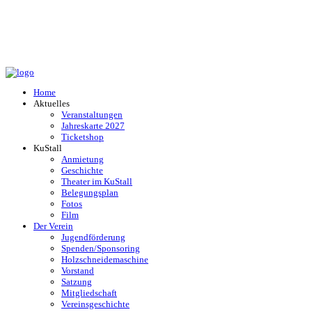
Home
Aktuelles
Veranstaltungen
Jahreskarte 2027
Ticketshop
KuStall
Anmietung
Geschichte
Theater im KuStall
Belegungsplan
Fotos
Film
Der Verein
Jugendförderung
Spenden/Sponsoring
Holzschneidemaschine
Vorstand
Satzung
Mitgliedschaft
Vereinsgeschichte