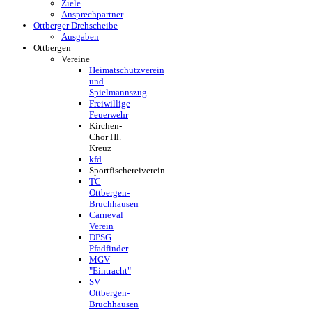
Ziele
Ansprechpartner
Ottberger Drehscheibe
Ausgaben
Ottbergen
Vereine
Heimatschutzverein
und
Spielmannszug
Freiwillige
Feuerwehr
Kirchen-
Chor Hl.
Kreuz
kfd
Sportfischereiverein
TC
Ottbergen-
Bruchhausen
Carneval
Verein
DPSG
Pfadfinder
MGV
"Eintracht"
SV
Ottbergen-
Bruchhausen