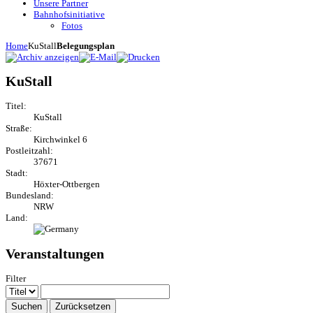
Unsere Partner
Bahnhofsinitiative
Fotos
Home
KuStall
Belegungsplan
KuStall
Titel:
KuStall
Straße:
Kirchwinkel 6
Postleitzahl:
37671
Stadt:
Höxter-Ottbergen
Bundesland:
NRW
Land:
Veranstaltungen
Filter
Suchen
Zurücksetzen