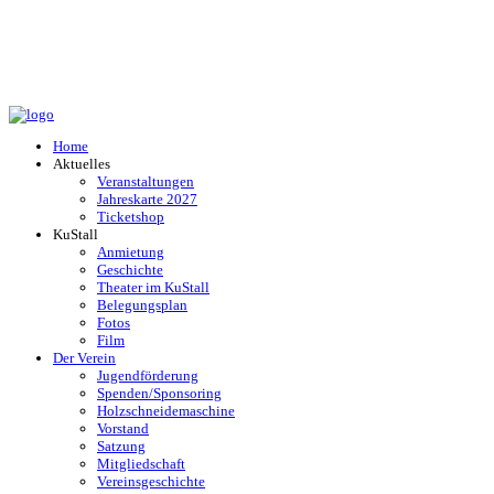
Home
Aktuelles
Veranstaltungen
Jahreskarte 2027
Ticketshop
KuStall
Anmietung
Geschichte
Theater im KuStall
Belegungsplan
Fotos
Film
Der Verein
Jugendförderung
Spenden/Sponsoring
Holzschneidemaschine
Vorstand
Satzung
Mitgliedschaft
Vereinsgeschichte