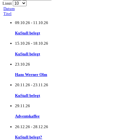
Limit
Datum
Titel
09.10.26
-
11.10.26
KuStall belegt
15.10.26
-
18.10.26
KuStall belegt
23.10.26
Hans Werner Olm
20.11.26
-
23.11.26
KuStall belegt
29.11.26
Adventskaffee
26.12.26
-
28.12.26
KuStall belegt?