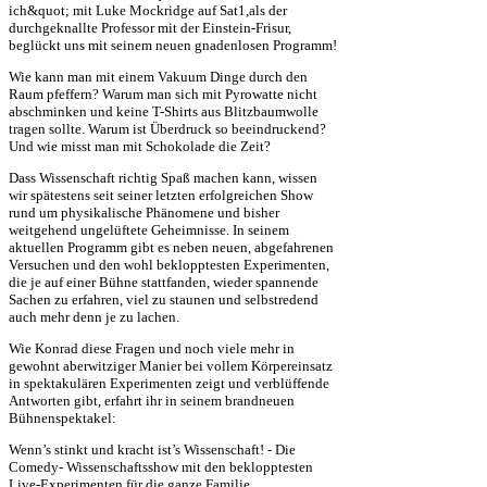
ich&quot; mit Luke Mockridge auf Sat1,als der
durchgeknallte Professor mit der Einstein-Frisur,
beglückt uns mit seinem neuen gnadenlosen Programm!
Wie kann man mit einem Vakuum Dinge durch den
Raum pfeffern? Warum man sich mit Pyrowatte nicht
abschminken und keine T-Shirts aus Blitzbaumwolle
tragen sollte. Warum ist Überdruck so beeindruckend?
Und wie misst man mit Schokolade die Zeit?
Dass Wissenschaft richtig Spaß machen kann, wissen
wir spätestens seit seiner letzten erfolgreichen Show
rund um physikalische Phänomene und bisher
weitgehend ungelüftete Geheimnisse. In seinem
aktuellen Programm gibt es neben neuen, abgefahrenen
Versuchen und den wohl beklopptesten Experimenten,
die je auf einer Bühne stattfanden, wieder spannende
Sachen zu erfahren, viel zu staunen und selbstredend
auch mehr denn je zu lachen.
Wie Konrad diese Fragen und noch viele mehr in
gewohnt aberwitziger Manier bei vollem Körpereinsatz
in spektakulären Experimenten zeigt und verblüffende
Antworten gibt, erfahrt ihr in seinem brandneuen
Bühnenspektakel:
Wenn’s stinkt und kracht ist’s Wissenschaft! - Die
Comedy- Wissenschaftsshow mit den beklopptesten
Live-Experimenten für die ganze Familie.