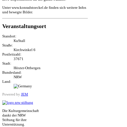
Unter www.konradstoeckel.de finden sich weitere Infos
und bewegte Bilder.
Veranstaltungsort
Standort:
KuStall
Straße:
Kirchwinkel 6
Postleitzahl:
37671
Stadt:
Höxter-Ottbergen
Bundesland:
NRW
Land:
Powered by
JEM
Die Kulturgemeinschaft
dankt der NRW
Stiftung für ihre
Unterstützung.