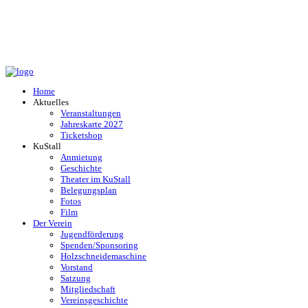
Home
Aktuelles
Veranstaltungen
Jahreskarte 2027
Ticketshop
KuStall
Anmietung
Geschichte
Theater im KuStall
Belegungsplan
Fotos
Film
Der Verein
Jugendförderung
Spenden/Sponsoring
Holzschneidemaschine
Vorstand
Satzung
Mitgliedschaft
Vereinsgeschichte