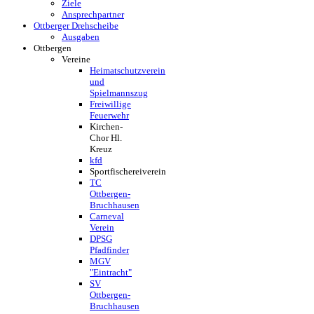
Ziele
Ansprechpartner
Ottberger Drehscheibe
Ausgaben
Ottbergen
Vereine
Heimatschutzverein
und
Spielmannszug
Freiwillige
Feuerwehr
Kirchen-
Chor Hl.
Kreuz
kfd
Sportfischereiverein
TC
Ottbergen-
Bruchhausen
Carneval
Verein
DPSG
Pfadfinder
MGV
"Eintracht"
SV
Ottbergen-
Bruchhausen