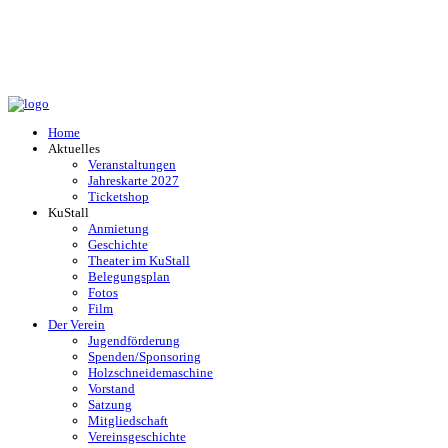
Home
Aktuelles
Veranstaltungen
Jahreskarte 2027
Ticketshop
KuStall
Anmietung
Geschichte
Theater im KuStall
Belegungsplan
Fotos
Film
Der Verein
Jugendförderung
Spenden/Sponsoring
Holzschneidemaschine
Vorstand
Satzung
Mitgliedschaft
Vereinsgeschichte