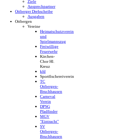
Ziele
Ansprechpartner
Ottberger Drehscheibe
Ausgaben
Ottbergen
Vereine
Heimatschutzverein
und
Spielmannszug
Freiwillige
Feuerwehr
Kirchen-
Chor Hl.
Kreuz
kfd
Sportfischereiverein
TC
Ottbergen-
Bruchhausen
Carneval
Verein
DPSG
Pfadfinder
MGV
"Eintracht"
SV
Ottbergen-
Bruchhausen