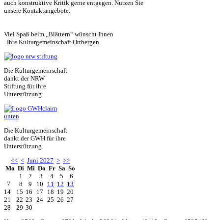
auch konstruktive Kritik gerne entgegen. Nutzen Sie
unsere Kontaktangebote.
Viel Spaß beim „Blättern“ wünscht Ihnen
Ihre Kulturgemeinschaft Ottbergen
Die Kulturgemeinschaft
dankt der NRW
Stiftung für ihre
Unterstützung.
Die Kulturgemeinschaft
dankt der GWH für ihre
Unterstützung.
<<
<
Juni 2027
>
>>
Mo
Di
Mi
Do
Fr
Sa
So
1
2
3
4
5
6
7
8
9
10
11
12
13
14
15
16
17
18
19
20
21
22
23
24
25
26
27
28
29
30