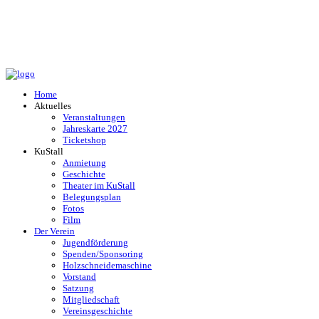
Home
Aktuelles
Veranstaltungen
Jahreskarte 2027
Ticketshop
KuStall
Anmietung
Geschichte
Theater im KuStall
Belegungsplan
Fotos
Film
Der Verein
Jugendförderung
Spenden/Sponsoring
Holzschneidemaschine
Vorstand
Satzung
Mitgliedschaft
Vereinsgeschichte