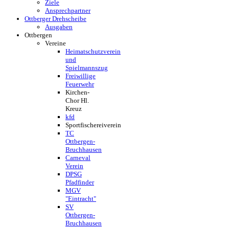
Ziele
Ansprechpartner
Ottberger Drehscheibe
Ausgaben
Ottbergen
Vereine
Heimatschutzverein
und
Spielmannszug
Freiwillige
Feuerwehr
Kirchen-
Chor Hl.
Kreuz
kfd
Sportfischereiverein
TC
Ottbergen-
Bruchhausen
Carneval
Verein
DPSG
Pfadfinder
MGV
"Eintracht"
SV
Ottbergen-
Bruchhausen