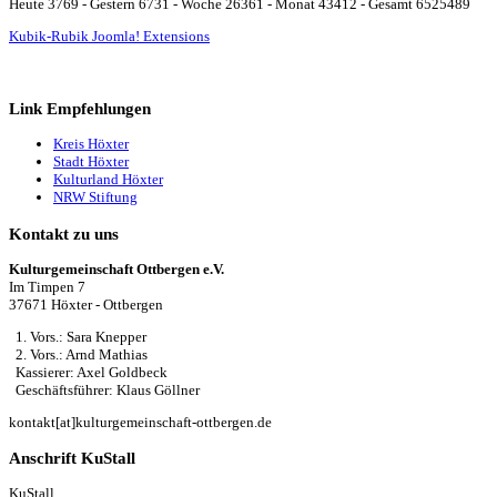
Heute 3769 - Gestern 6731 - Woche 26361 - Monat 43412 - Gesamt 6525489
Kubik-Rubik Joomla! Extensions
Link Empfehlungen
Kreis Höxter
Stadt Höxter
Kulturland Höxter
NRW Stiftung
Kontakt zu uns
Kulturgemeinschaft Ottbergen e.V.
Im Timpen 7
37671 Höxter - Ottbergen
1. Vors.: Sara Knepper
2. Vors.: Arnd Mathias
Kassierer: Axel Goldbeck
Geschäftsführer: Klaus Göllner
kontakt[at]kulturgemeinschaft-ottbergen.de
Anschrift KuStall
KuStall