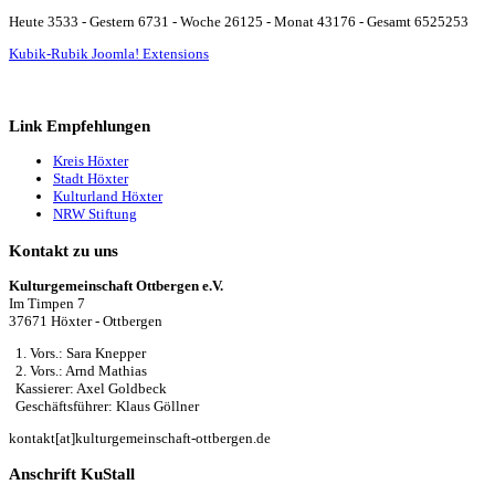
Heute 3533 - Gestern 6731 - Woche 26125 - Monat 43176 - Gesamt 6525253
Kubik-Rubik Joomla! Extensions
Link Empfehlungen
Kreis Höxter
Stadt Höxter
Kulturland Höxter
NRW Stiftung
Kontakt zu uns
Kulturgemeinschaft Ottbergen e.V.
Im Timpen 7
37671 Höxter - Ottbergen
1. Vors.: Sara Knepper
2. Vors.: Arnd Mathias
Kassierer: Axel Goldbeck
Geschäftsführer: Klaus Göllner
kontakt[at]kulturgemeinschaft-ottbergen.de
Anschrift KuStall