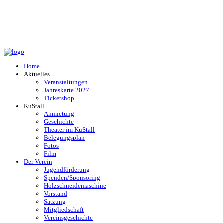
Home
Aktuelles
Veranstaltungen
Jahreskarte 2027
Ticketshop
KuStall
Anmietung
Geschichte
Theater im KuStall
Belegungsplan
Fotos
Film
Der Verein
Jugendförderung
Spenden/Sponsoring
Holzschneidemaschine
Vorstand
Satzung
Mitgliedschaft
Vereinsgeschichte