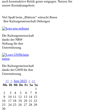
auch konstruktive Kritik gerne entgegen. Nutzen Sie
unsere Kontaktangebote.
Viel Spaß beim „Blättern“ wünscht Ihnen
Ihre Kulturgemeinschaft Ottbergen
Die Kulturgemeinschaft
dankt der NRW
Stiftung für ihre
Unterstützung.
Die Kulturgemeinschaft
dankt der GWH für ihre
Unterstützung.
<<
<
Juni 2025
>
>>
Mo
Di
Mi
Do
Fr
Sa
So
1
2
3
4
5
6
7
8
9
10
11
12
13
14
15
16
17
18
19
20
21
22
23
24
25
26
27
28
29
30