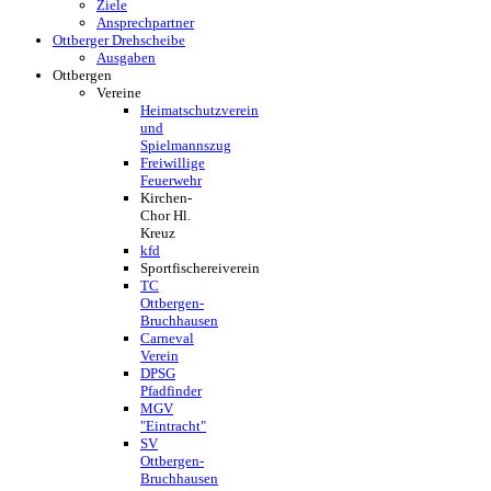
Ziele
Ansprechpartner
Ottberger Drehscheibe
Ausgaben
Ottbergen
Vereine
Heimatschutzverein
und
Spielmannszug
Freiwillige
Feuerwehr
Kirchen-
Chor Hl.
Kreuz
kfd
Sportfischereiverein
TC
Ottbergen-
Bruchhausen
Carneval
Verein
DPSG
Pfadfinder
MGV
"Eintracht"
SV
Ottbergen-
Bruchhausen